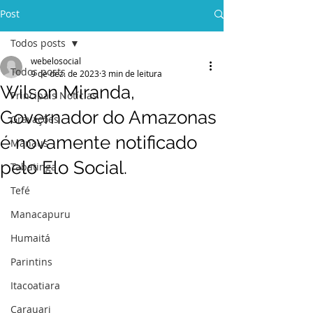
Post
Todos posts
webelosocial
Todos posts
9 de dez. de 2023
3 min de leitura
Wilson Miranda,
Principais Notícias
Governador do Amazonas
Gravações
é novamente notificado
Manaus
pelo Elo Social.
Tabatinga
Tefé
Manacapuru
Humaitá
Parintins
Itacoatiara
Carauari