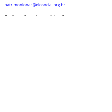
patrimonionac@elosocial.org.br
Confirmações de participação na 
reunião pleiteada, podem ser 
agendadas através de qualquer dos 
procuradores acima ou diretamente 
em nossa diretoria federal, dados 
abaixo. 
Fone 11 3991-9919 ou 11 984604046 - 
E-mail 
presidencia@elosocial.org.br
OFICIO Nº 1567/2023 - GOVERNADOR
OFICIO Nº 581/2022 - GOVERNADOR