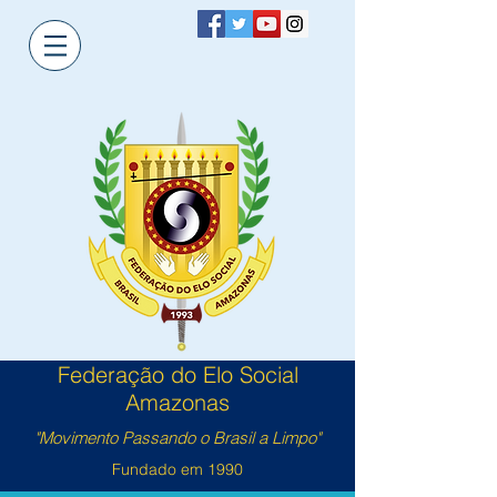
Federação do Elo Social
Amazonas
"Movimento Passando o Brasil a Limpo"
Fundado em 1990