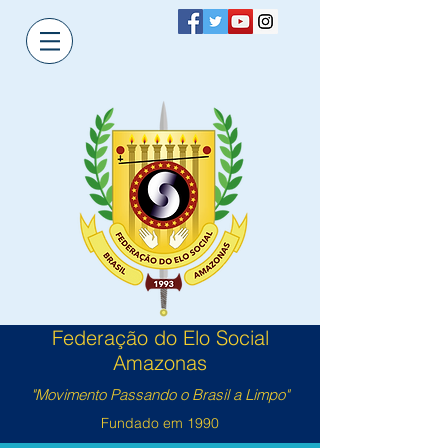
Federação do Elo Social
Amazonas
"Movimento Passando o Brasil a Limpo"
Fundado em 1990