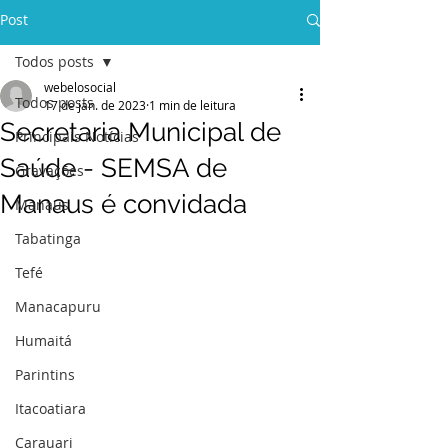
Post
Todos posts
webelosocial
Todos posts
17 de jan. de 2023
1 min de leitura
Secretaria Municipal de
Principais Notícias
Saúde - SEMSA de
Gravações
Manaus é convidada
Manaus
Tabatinga
Tefé
Manacapuru
Humaitá
Parintins
Itacoatiara
Carauari