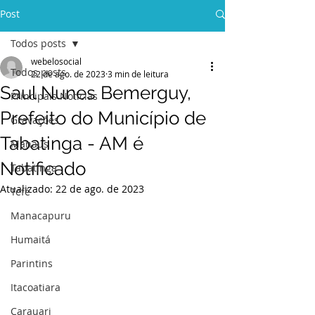
Post
Todos posts
webelosocial
Todos posts
22 de ago. de 2023
3 min de leitura
Saul Nunes Bemerguy,
Principais Notícias
Prefeito do Município de
Gravações
Tabatinga - AM é
Manaus
Notificado
Tabatinga
Atualizado:
22 de ago. de 2023
Tefé
Manacapuru
Humaitá
Parintins
Itacoatiara
Carauari