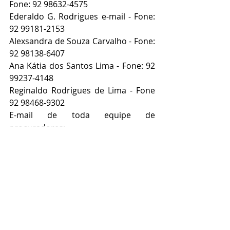
Fone: 92 98632-4575
Ederaldo G. Rodrigues e-mail - Fone: 
92 99181-2153
Alexsandra de Souza Carvalho - Fone: 
92 98138-6407
Ana Kátia dos Santos Lima - Fone: 92 
99237-4148
Reginaldo Rodrigues de Lima - Fone 
92 98468-9302
E-mail de toda equipe de 
procuradores: 
elosocialpatrimonio7am@gmail.com
Coordenadora dos Procuradores:
Beatriz Aparecida Donati Antunes, 
Fone: (12) 982286218
E-mail: 
patrimonionac@elosocial.org.br