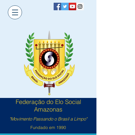
Federação do Elo Social
Amazonas
"Movimento Passando o Brasil a Limpo"
Fundado em 1990