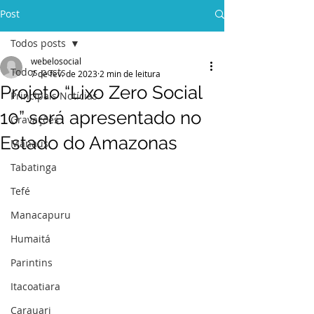
Post
Todos posts
webelosocial
Todos posts
7 de fev. de 2023
2 min de leitura
Projeto “Lixo Zero Social
Principais Notícias
10” será apresentado no
Gravações
Estado do Amazonas
Manaus
Tabatinga
Tefé
Manacapuru
Humaitá
Parintins
Itacoatiara
Carauari