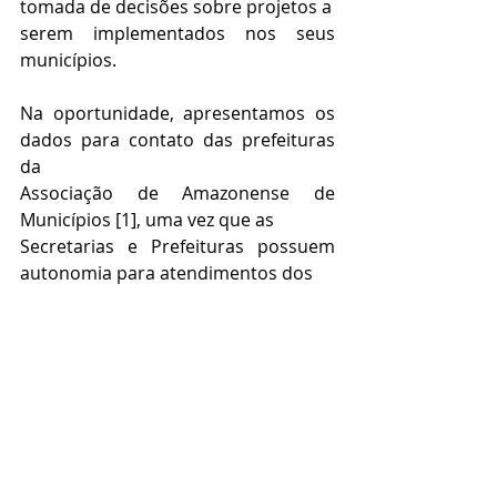
tomada de decisões sobre projetos a
serem implementados nos seus 
municípios.
Na oportunidade, apresentamos os 
dados para contato das prefeituras 
da
Associação de Amazonense de 
Municípios [1], uma vez que as
Secretarias e Prefeituras possuem 
autonomia para atendimentos dos
pleitos que lhes sejam submetidas.
Colocamo-nos à disposição para 
esclarecimentos adicionais por
intermédio da Assessora Técnica, a 
Sra. Beatriz Pinheiro, tel. (92)
3659-1822 e e-mail 
xxxxxsema.am.gov.br
.