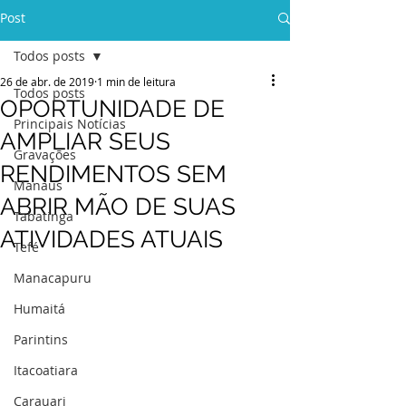
Post
Todos posts
26 de abr. de 2019
1 min de leitura
Todos posts
OPORTUNIDADE DE
Principais Notícias
AMPLIAR SEUS
Gravações
RENDIMENTOS SEM
Manaus
ABRIR MÃO DE SUAS
Tabatinga
ATIVIDADES ATUAIS
Tefé
Manacapuru
Humaitá
Parintins
Itacoatiara
Carauari