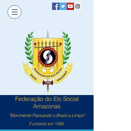
Federação do Elo Social
Amazonas
"Movimento Passando o Brasil a Limpo"
Fundado em 1990