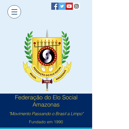
Federação do Elo Social
Amazonas
"Movimento Passando o Brasil a Limpo"
Fundado em 1990