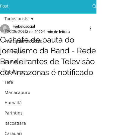
Post
Todos posts
webelosocial
Todos posts
3 de nov. de 2022
1 min de leitura
O chefe de pauta do
Principais Notícias
jornalismo da Band - Rede
Gravações
Bandeirantes de Televisão
Manaus
do Amazonas é notificado
Tabatinga
Tefé
Manacapuru
Humaitá
Parintins
Itacoatiara
Carauari