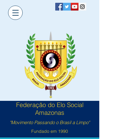
Federação do Elo Social
Amazonas
"Movimento Passando o Brasil a Limpo"
Fundado em 1990