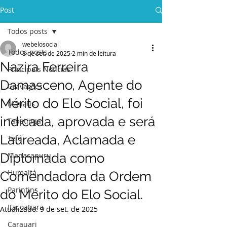
Post
Todos posts
webelosocial
Todos posts
8 de set. de 2025
2 min de leitura
Nazira Ferreira
Principais Notícias
Damasceno, Agente do
Gravações
Mérito do Elo Social, foi
Manaus
indicada, aprovada e será
Tabatinga
Laureada, Aclamada e
Tefé
Diplomada como
Manacapuru
Humaitá
Comendadora da Ordem
Parintins
do Mérito do Elo Social.
Itacoatiara
Atualizado:
9 de set. de 2025
Carauari