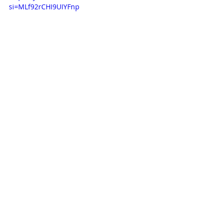
si=MLf92rCHI9UIYFnp
RELAÇÃO DE PROJETOS - ELO 
SOCIAL  
ECES - AM -ESPORTE CLUBE ELO SOCIAL
https://youtu.be/7vDKxo1fkv8?si=Xt-
rcyJ3wyprezW4