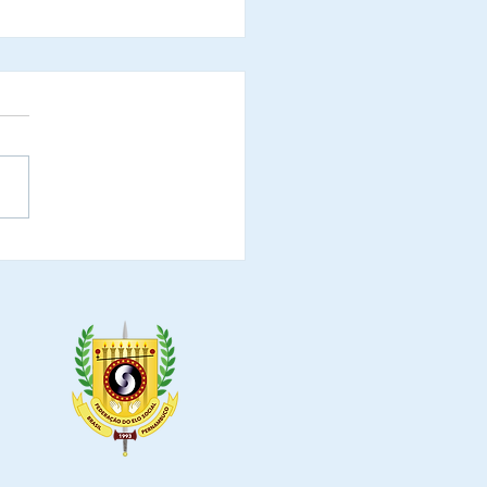
onne Araujo Gomes,
eira-dama do Munícipio
anaus, confirma
ença em evento que
rá aclama-la como
ixadora da Ordem do
to do Elo Social do
Municipio de Manaus.