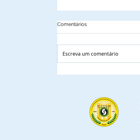
Comentários
Escreva um comentário
AAM - Associação
Amazonense de Municípios
é notificada sobre a
prioridade para indicar
representante para ocupar
lugar à Mesa de
Autoridades dos eventos do
Projeto Social do Cidadão