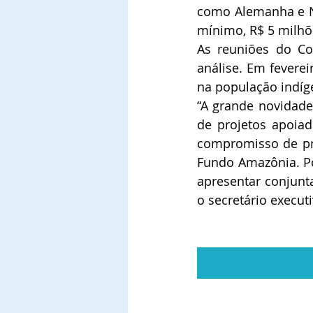
como Alemanha e No
mínimo, R$ 5 milhõ
As reuniões do Co
análise. Em fevere
na população indíg
“A grande novidade 
de projetos apoia
compromisso de pr
Fundo Amazônia. Por
apresentar conjunta
o secretário execut