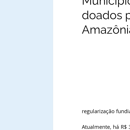
Municípi
doados p
Amazônia
regularização fund
Atualmente, há R$ 