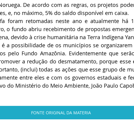
ruega. De acordo com as regras, os projetos poderã
es, e, no máximo, 5% do saldo disponível em caixa.
fa foram retomadas neste ano e atualmente há 1
iro, o fundo abriu recebimento de propostas emergen
ena, devido à crise humanitária na Terra Indígena Y
é a possibilidade de os municípios se organizarem p
dos pelo Fundo Amazônia. Evidentemente que serão
omover a redução do desmatamento, porque esse é 
tanto, (inclui) todas as ações que esse grupo de mu
mente entre eles e com os governos estaduais e fede
ivo do Ministério do Meio Ambiente, João Paulo Capo
FONTE ORIGINAL DA MATERIA