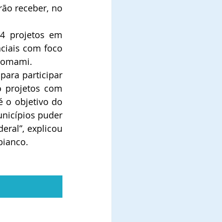
o receber, no 
4 projetos em 
ciais com foco 
anomami.
ara participar 
 projetos com 
o objetivo do 
nicípios puder 
ral”, explicou 
bianco.