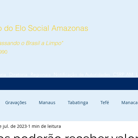
 do Elo Social Amazonas
ssando o Brasil a Limpo"
990
ória
Diretoria
Regionais
Notificação de Autoridades
CSRP-AM
Gravações
Manaus
Tabatinga
Tefé
Manaca
e jul. de 2023
1 min de leitura
rauari
Autazes