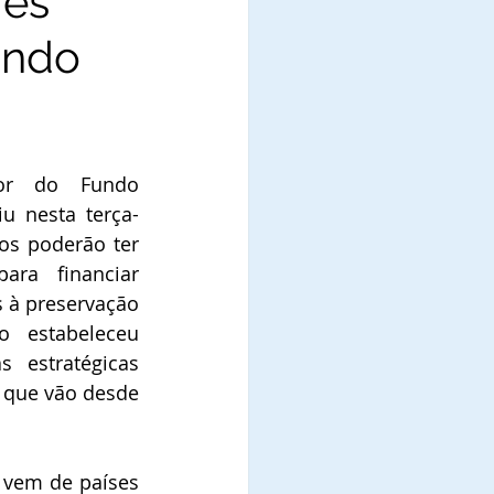
res
undo
or do Fundo 
iu nesta terça-
os poderão ter 
ra financiar 
s à preservação 
 estabeleceu 
s estratégicas 
 que vão desde 
 vem de países 