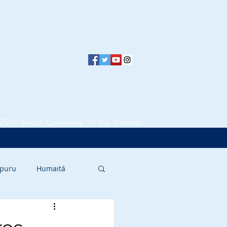
LZS10
Social
Comissões
TV Elo
Contato
puru
Humaitá