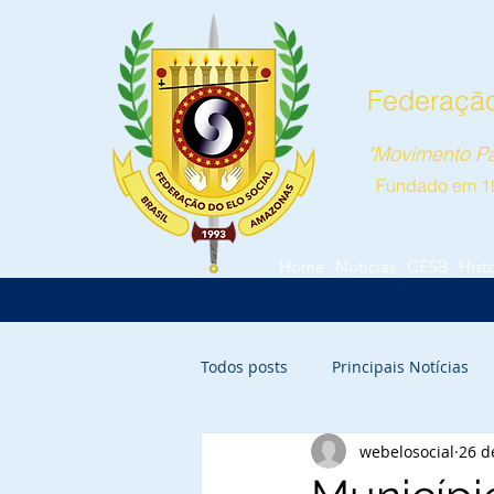
Federação
"Movimento Pa
Fundado em 1
Home
Notícias
CESB
Hist
Todos posts
Principais Notícias
webelosocial
26 d
Parintins
Itacoatiara
Ca