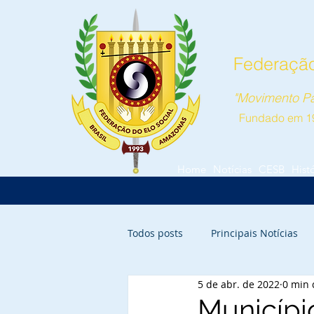
Federação
"Movimento Pa
Fundado em 1
Home
Notícias
CESB
Hist
Todos posts
Principais Notícias
5 de abr. de 2022
0 min 
Parintins
Itacoatiara
Ca
Municípi