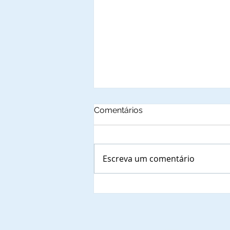
Comentários
Escreva um comentário
AAM - Associação
Amazonense de Municípios
é notificada sobre a
prioridade para indicar