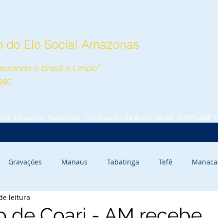
 do Elo Social Amazonas
ssando o Brasil a Limpo"
990
ória
Diretoria
Regionais
Notificação de Autoridades
CSRP-AM
Gravações
Manaus
Tabatinga
Tefé
Manaca
de leitura
rauari
Autazes
o de Coari - AM recebe