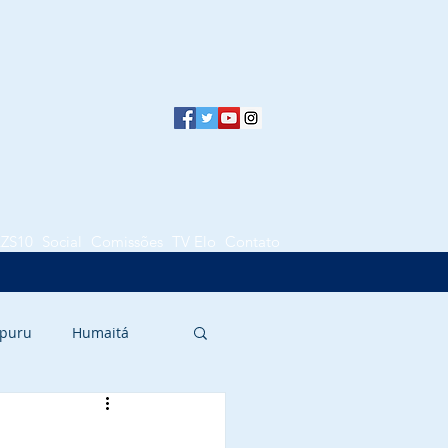
LZS10
Social
Comissões
TV Elo
Contato
puru
Humaitá