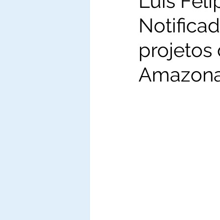
Luis Feli
Notifica
projetos
Amazonas