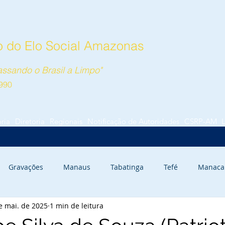
 do Elo Social Amazonas
ssando o Brasil a Limpo"
990
ória
Diretoria
Regionais
Notificação de Autoridades
CSRP-AM
Gravações
Manaus
Tabatinga
Tefé
Manaca
e mai. de 2025
1 min de leitura
rauari
Autazes