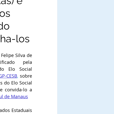
tas) é
dos
 do
ha-los
elipe Silva de 
Souza (Patriotas) é Notificado  pela 
o Elo Social 
 GP-CESB
,
 sobre 
 do Elo Social 
 convida-lo a 
ul de Manaus
ados Estaduais 