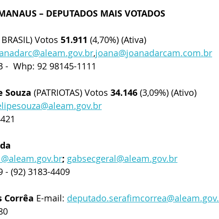
 MANAUS – DEPUTADOS MAIS VOTADOS
 BRASIL) Votos 
51.911
 (4,70%) (Ativa)
oanadarc@aleam.gov.br
,
joana@joanadarcam.com.br
3 -  Whp: 92 98145-1111
de Souza
 (PATRIOTAS) Votos 
34.146
 (3,09%) (Ativo)
elipesouza@aleam.gov.br
4421
ida
l@aleam.gov.br
;
gabsecgeral@aleam.gov.br
9 - (92) 3183-4409
 Corrêa 
E-mail: 
deputado.serafimcorrea@aleam.gov.
80