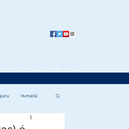
LZS10
Social
Comissões
TV Elo
Contato
puru
Humaitá