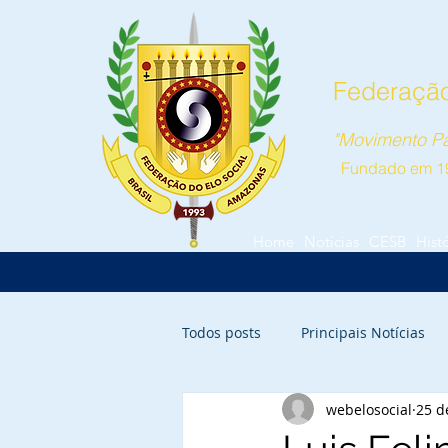
Federação
"Movimento Pa
Fundado em 1
Home
Notícias
CESB
Hist
Todos posts
Principais Notícias
webelosocial
25 d
Parintins
Itacoatiara
Ca