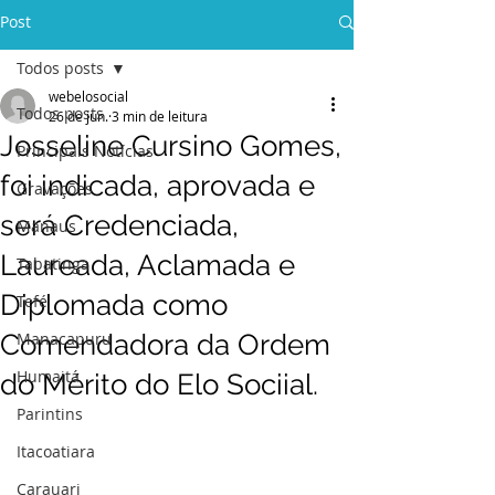
Post
Todos posts
webelosocial
Todos posts
26 de jun.
3 min de leitura
Josseline Cursino Gomes,
Principais Notícias
foi indicada, aprovada e
Gravações
será Credenciada,
Manaus
Laureada, Aclamada e
Tabatinga
Diplomada como
Tefé
Comendadora da Ordem
Manacapuru
Humaitá
do Mérito do Elo Sociial.
Parintins
Itacoatiara
Carauari