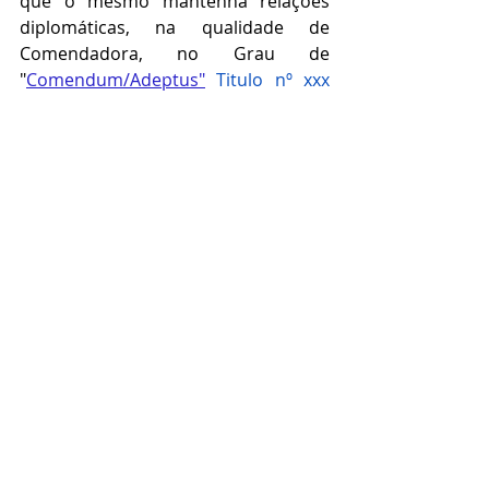
que o mesmo mantenha relações 
diplomáticas, na qualidade de 
Comendadora, no Grau de 
"
Comendum/Adeptus
"
 Titulo nº xxx 
datado de xxxxxx
, prenotado no Livro 
de Honrarias nº 08,
TITULO DE COMENDADORA
CERIMONIAL - EVENTO DE ACLAMAÇÃO
PROJETO EMBAIXADORA DO ELO SOCIAL
https://youtu.be/GYLoaxrksN8?
si=MLf92rCHI9UIYFnp