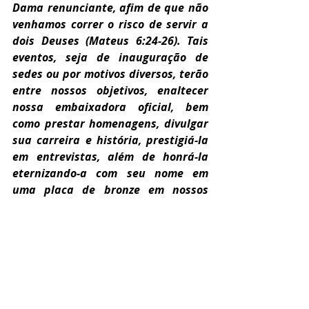
Dama renunciante, afim de que não 
venhamos correr o risco de servir a 
dois Deuses (Mateus 6:24-26). Tais 
eventos, seja de inauguração de 
sedes ou por motivos diversos, terão 
entre nossos objetivos, enaltecer 
nossa embaixadora oficial, bem 
como prestar homenagens, divulgar 
sua carreira e história, prestigiá-la 
em entrevistas, além de honrá-la 
eternizando-a com seu nome em 
uma placa de bronze em nossos 
prédios sociais. Diante disto, 
agradecemos e contamos com a 
compreensão de qualquer Primeira-
Dama renunciante em entender que 
só haverá uma Rainha a brilhar 
para nós (para a CESB, para nossos 
colaboradores e possivelmente para 