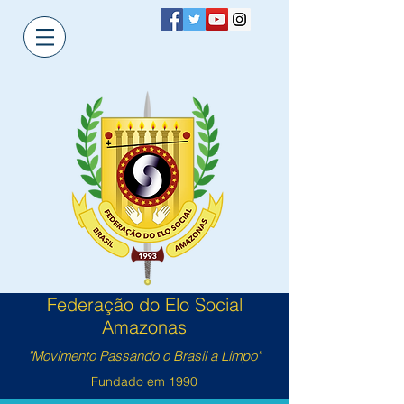
Federação do Elo Social
Amazonas
"Movimento Passando o Brasil a Limpo"
Fundado em 1990