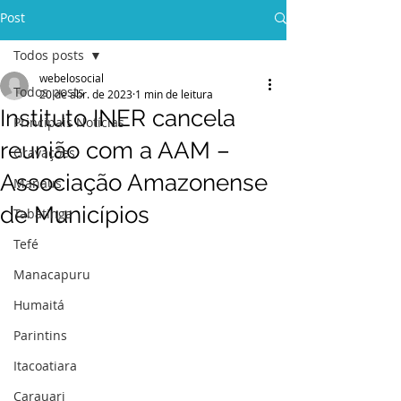
Post
Todos posts
webelosocial
Todos posts
20 de abr. de 2023
1 min de leitura
Instituto INER cancela
Principais Notícias
reunião com a AAM –
Gravações
Associação Amazonense
Manaus
de Municípios
Tabatinga
Tefé
Manacapuru
Humaitá
Parintins
Itacoatiara
Carauari