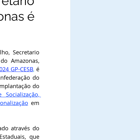
retario
onas é
ho, Secretario 
 do Amazonas, 
2024 GP-CESB
,
 é 
onfederação do 
 Implantação do 
Socialização, 
ionalização
 em 
Da implantação do Projeto já fora dada ciência a Governador do Estado através do 
staduais, que 