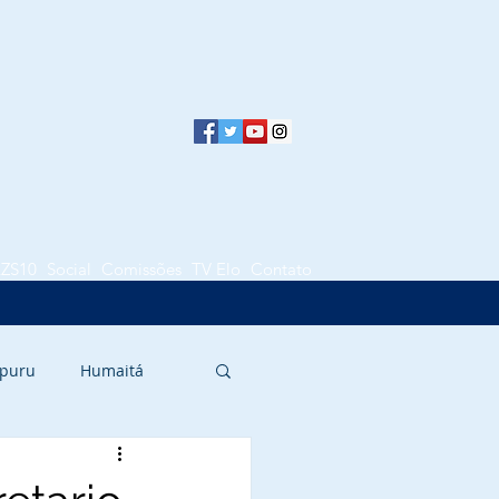
LZS10
Social
Comissões
TV Elo
Contato
puru
Humaitá