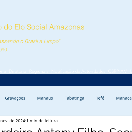
 do Elo Social Amazonas
ssando o Brasil a Limpo"
990
ória
Diretoria
Regionais
Notificação de Autoridades
CSRP-AM
Gravações
Manaus
Tabatinga
Tefé
Manaca
 nov. de 2024
1 min de leitura
rauari
Autazes