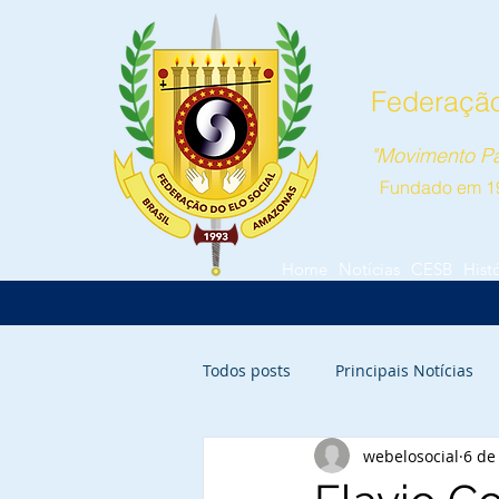
Federação
"Movimento Pa
Fundado em 1
Home
Notícias
CESB
Hist
Todos posts
Principais Notícias
webelosocial
6 de
Parintins
Itacoatiara
Ca