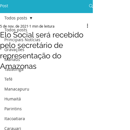
Post
Todos posts
5 de nov. de 2021
1 min de leitura
Todos posts
Elo Social será recebido
Principais Notícias
pelo secretário de
Gravações
representação do
Manaus
Amazonas
Tabatinga
Tefé
Manacapuru
Humaitá
Parintins
Itacoatiara
Carauari