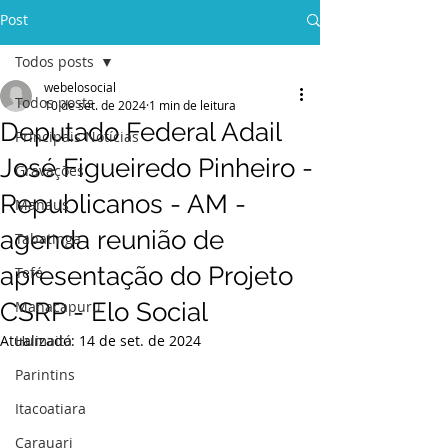
Post
Todos posts
webelosocial
Todos posts
10 de set. de 2024
1 min de leitura
Deputado Federal Adail
Principais Notícias
José Figueiredo Pinheiro -
Gravações
Republicanos - AM -
Manaus
agenda reunião de
Tabatinga
apresentação do Projeto
Tefé
CSRP - Elo Social
Manacapuru
Atualizado:
Humaitá
14 de set. de 2024
Parintins
Itacoatiara
Carauari