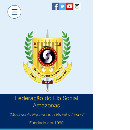
Federação do Elo Social
Amazonas
"Movimento Passando o Brasil a Limpo"
Fundado em 1990