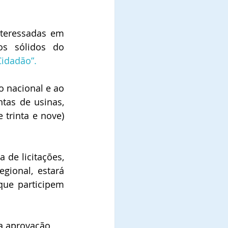
teressadas em 
s sólidos do 
Cidadão”.
 nacional e ao 
tas de usinas, 
trinta e nove) 
de licitações, 
ional, estará 
ue participem 
a aprovação 