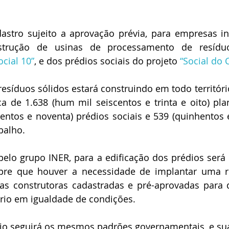
astro sujeito a aprovação prévia, para empresas in
nstrução de usinas de processamento de resíduo
ocial 10”
, e dos prédios sociais do projeto 
“Social do 
esíduos sólidos estará construindo em todo território
de 1.638 (hum mil seiscentos e trinta e oito) plan
entos e noventa) prédios sociais e 539 (quinhentos e 
balho.
elo grupo INER, para a edificação dos prédios será a 
pre que houver a necessidade de implantar uma reg
s construtoras cadastradas e pré-aprovadas para q
ório em igualdade de condições.
ório seguirá os mesmos padrões governamentais, e su