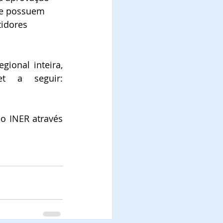
ue possuem 
idores 
ional inteira, 
conforme especificado com detalhes no portal da internet a seguir: 
o INER através 