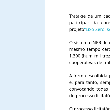
Trata-se de um cad
participar da co
projeto
“Lixo Zero, s
O sistema INER de r
mesmo tempo cerca 
1.390 (hum mil trez
cooperativas de tra
A forma escolhida p
e, para tanto, sem
convocando todas a
do processo licitat
O processo licitat