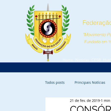
Federação
"Movimento Pa
Fundado em 1
Home
Notícias
CESB
Hist
Todos posts
Principais Notícias
21 de fev. de 2019
1 min 
Parintins
Itacoatiara
Ca
CONSÓRC