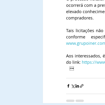
ocorrerá com a pre
elevado conhecimen
compradores.
Tais licitações nã
www.grupoiner.com
Aos interessados, é
do link: 
https://ww
   