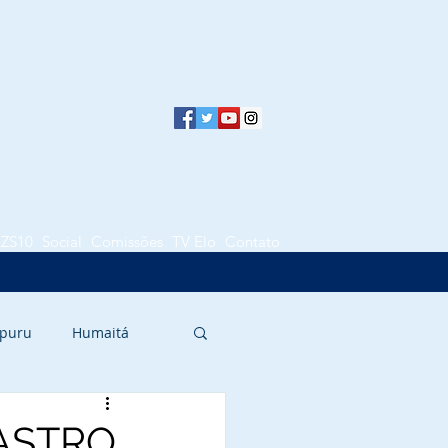
LZS10
Social
Comissões
TV Elo
Contato
puru
Humaitá
ASTRO