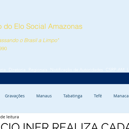
 do Elo Social Amazonas
ssando o Brasil a Limpo"
990
ória
Diretoria
Regionais
Notificação de Autoridades
CSRP-AM
Gravações
Manaus
Tabatinga
Tefé
Manaca
de leitura
rauari
Autazes
IO INER REALIZA CAD