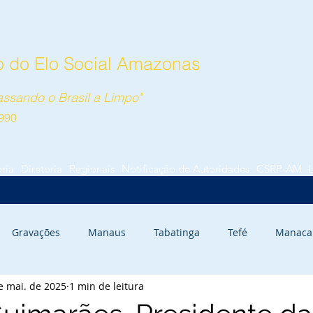
 do Elo Social Amazonas
ssando o Brasil a Limpo"
990
ória
Diretoria
Regionais
Notificação de Autoridades
CSRP-AM
Gravações
Manaus
Tabatinga
Tefé
Manaca
e mai. de 2025
1 min de leitura
rauari
Autazes