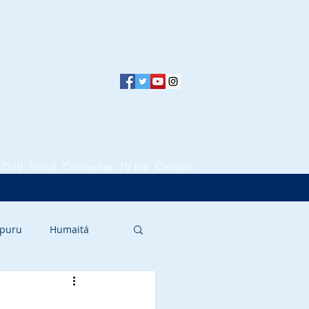
LZS10
Social
Comissões
TV Elo
Contato
puru
Humaitá