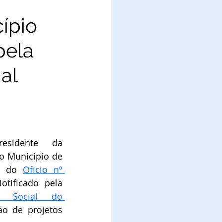
ípio
pela
al
esidente da 
 Município de 
s do 
Oficio nº 
 é Notificado pela  
 Social do 
o de projetos 