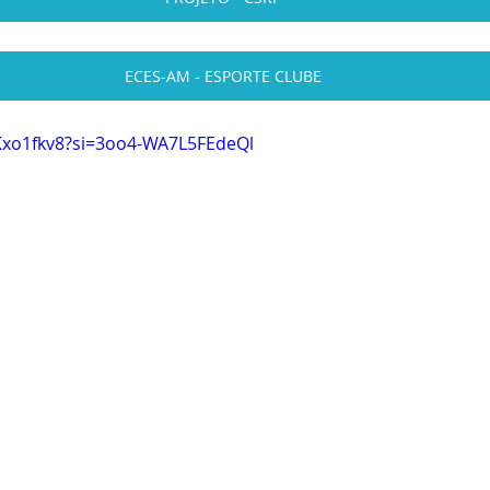
ECES-AM - ESPORTE CLUBE
Kxo1fkv8?si=3oo4-WA7L5FEdeQl