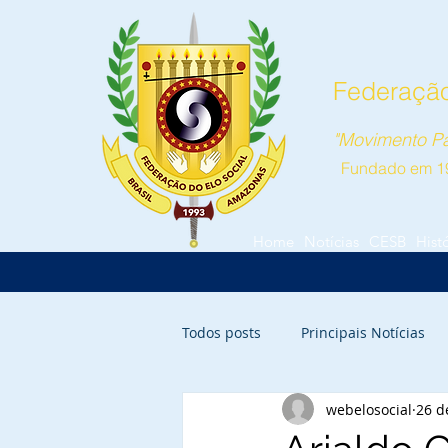
Federação
"Movimento Pa
Fundado em 1
Home
Notícias
CESB
Hist
Todos posts
Principais Notícias
webelosocial
26 d
Parintins
Itacoatiara
Ca