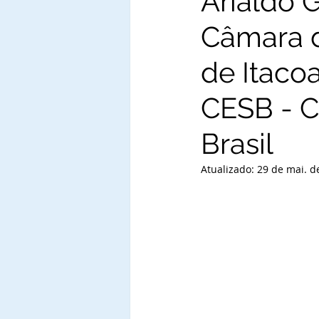
Arialdo 
Câmara d
de Itacoa
CESB - C
Brasil
Atualizado:
29 de mai. d