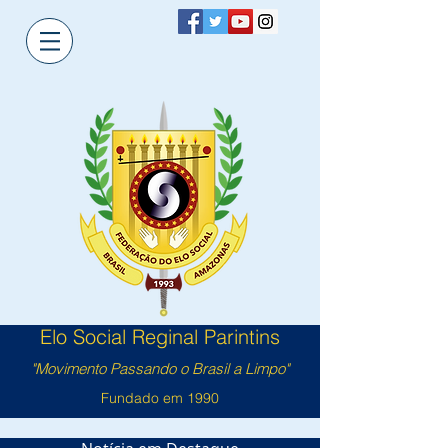
Elo Social Reginal Parintins
"Movimento Passando o Brasil a Limpo"
Fundado em 1990