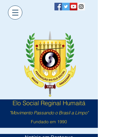
Elo Social Reginal Humaitá
"Movimento Passando o Brasil a Limpo"
Fundado em 1990