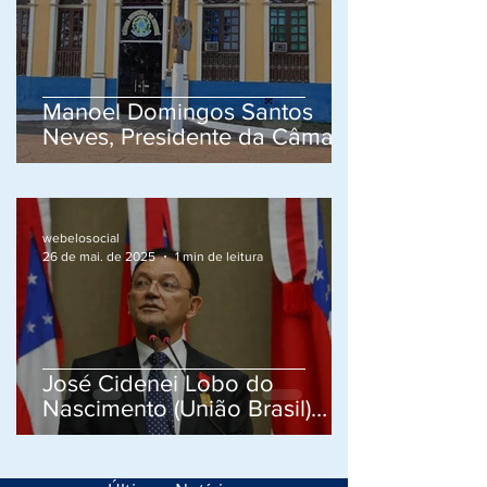
Manoel Domingos Santos
Neves, Presidente da Câmara
dos Vereadores do Município
de Humaitá - AM, é
Notificado pela CESB -
Confederação do Elo Social
webelosocial
26 de mai. de 2025
1 min de leitura
Brasil.
José Cidenei Lobo do
Nascimento (União Brasil)
Prefeito do Municipio de
Humaitá do Estado do
Amazonas é Notificado pelo